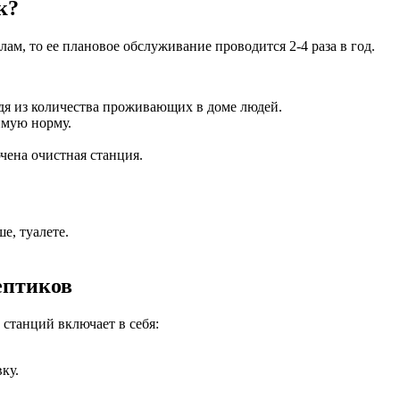
к?
м, то ее плановое обслуживание проводится 2-4 раза в год.
дя из количества проживающих в доме людей.
имую норму.
чена очистная станция.
е, туалете.
ептиков
станций включает в себя:
ку.