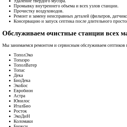
Удаление твердого мусора.
Промывку внутреннего объема и всех узлов станции.
Прочистку воздуховодов.
Ремонт и замену неисправных деталей (фильтров, датчиков
Консервацию и запуск септика после длительного просто
Обслуживаем очистные станции всех м
Мы занимаемся ремонтом и сервисным обслуживаем септиков п
ТополЭко
Топаэро
ТополВатер
Топас
Дека
БиоДека
ЭкоБос
Евробион
Астра
Юнилос
ИталБио
Росток
ЭкоДиН
Коломаки
Биокси