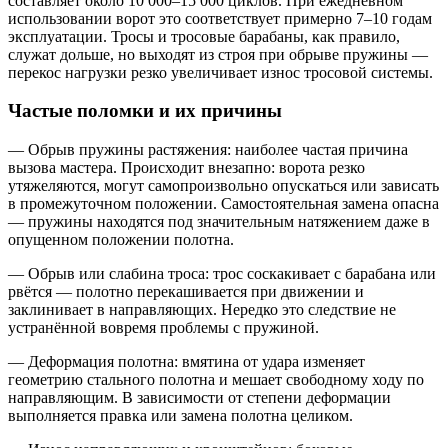
составляет около 10 000–15 000 циклов. При ежедневном
использовании ворот это соответствует примерно 7–10 годам
эксплуатации. Тросы и тросовые барабаны, как правило,
служат дольше, но выходят из строя при обрыве пружины —
перекос нагрузки резко увеличивает износ тросовой системы.
Частые поломки и их причины
— Обрыв пружины растяжения: наиболее частая причина
вызова мастера. Происходит внезапно: ворота резко
утяжеляются, могут самопроизвольно опускаться или зависать
в промежуточном положении. Самостоятельная замена опасна
— пружины находятся под значительным натяжением даже в
опущенном положении полотна.
— Обрыв или слабина троса: трос соскакивает с барабана или
рвётся — полотно перекашивается при движении и
заклинивает в направляющих. Нередко это следствие не
устранённой вовремя проблемы с пружиной.
— Деформация полотна: вмятина от удара изменяет
геометрию стального полотна и мешает свободному ходу по
направляющим. В зависимости от степени деформации
выполняется правка или замена полотна целиком.