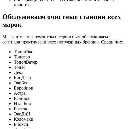
простоя.
Обслуживаем очистные станции всех
марок
Мы занимаемся ремонтом и сервисным обслуживаем
септиков практически всех популярных брендов. Среди них:
ТополЭко
Топаэро
ТополВатер
Топас
Дека
БиоДека
ЭкоБос
Евробион
Астра
Юнилос
ИталБио
Росток
ЭкоДиН
Коломаки
Биокси